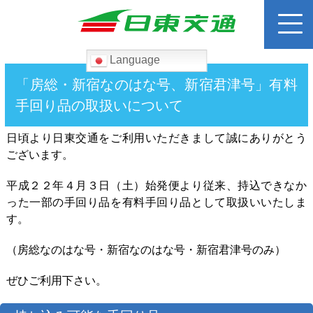
Language
検
索:
「房総・新宿なのはな号、新宿君津号」有料
手回り品の取扱いについて
ホーム
日頃より日東交通をご利用いただきまして誠にありがとう
路線バス
ございます。
平成２２年４月３日（土）始発便より従来、持込できなか
運賃検索
った一部の手回り品を有料手回り品として取扱いいたしま
す。
高速バス
（房総なのはな号・新宿なのはな号・新宿君津号のみ）
貸切バス
ぜひご利用下さい。