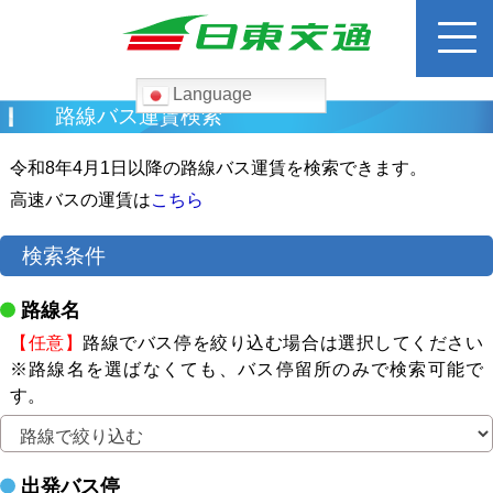
Language
検
路線バス運賃検索
索:
令和8年4月1日以降の路線バス運賃を検索できます。
ホーム
高速バスの運賃は
こちら
路線バス
検索条件
運賃検索
路線名
【任意】
路線でバス停を絞り込む場合は選択してください
高速バス
※路線名を選ばなくても、バス停留所のみで検索可能で
す。
貸切バス
出発バス停