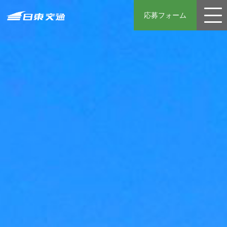
応募フォーム
運転手
整備士
先輩社員の声
採用フロー
日東交通の強み
募集要項
女性の皆さんへ
よくある質問
コーポレートサイト