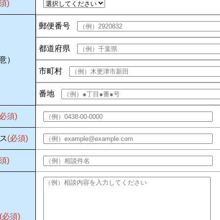
須)
郵便番号
都道府県
任意）
市町村
番地
(必須)
ス
(必須)
須)
(必須)