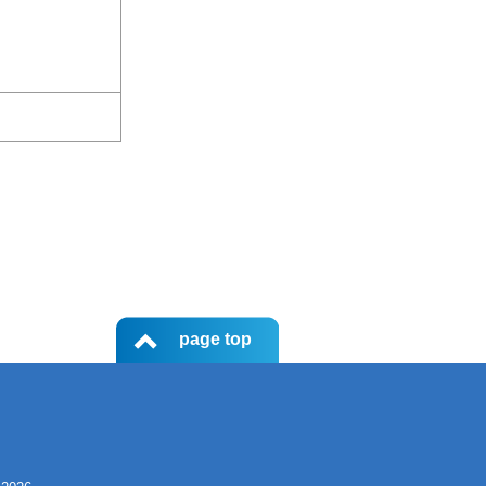
page top
て