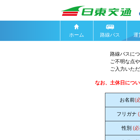
ホーム
路線バス
運
路線バスにつ
ご不明な点や
ご入力いただ
なお、土休日につい
お名前
(
フリガナ
性別
(必