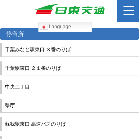
Language
検
停留所
索:
千葉みなと駅東口 ３番のりば
ホーム
千葉駅東口 ２１番のりば
路線バス
運賃検索
中央二丁目
高速バス
県庁
貸切バス
蘇我駅東口 高速バスのりば