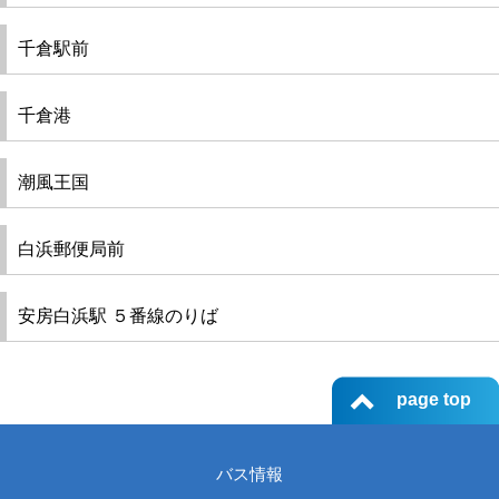
千倉駅前
千倉港
潮風王国
白浜郵便局前
安房白浜駅 ５番線のりば
page top
バス情報