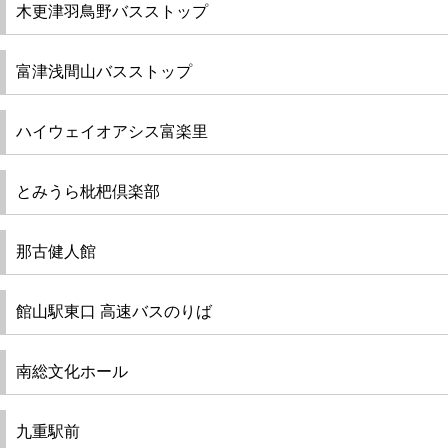
ツアー
木更津羽鳥野バスストップ
よくある質問
富津浅間山バスストップ
採用
ハイウェイオアシス富楽里
保険
とみうら枇杷倶楽部
日東交通について
那古健人館
お問い合わせ
館山駅東口 高速バスのりば
南総文化ホール
九重駅前