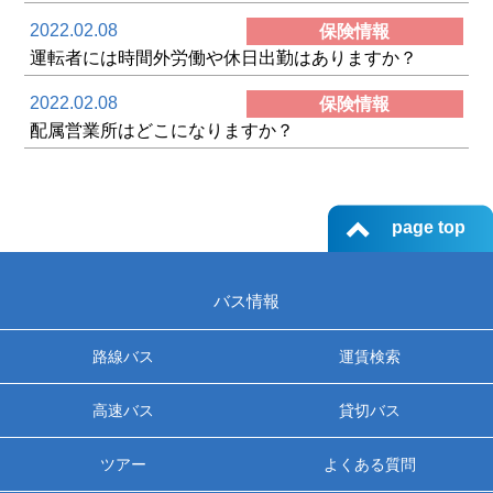
ツアー
2022.02.08
保険情報
運転者には時間外労働や休日出勤はありますか？
よくある質問
2022.02.08
保険情報
採用
配属営業所はどこになりますか？
保険
page top
日東交通について
バス情報
お問い合わせ
路線バス
運賃検索
高速バス
貸切バス
ツアー
よくある質問