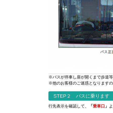
※バスが停車し扉が開くまで歩道等
※他のお客様のご迷惑となりますの
STEP２ バスに乗ります
行先表示を確認して、
「
乗車口
」
よ