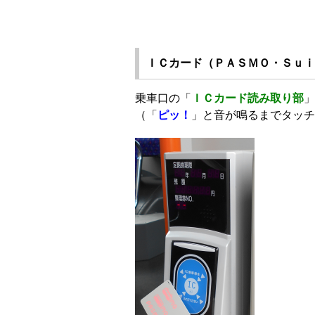
ＩＣカード（ＰＡＳＭＯ・Ｓｕｉ
乗車口の「
ＩＣカード読み取り部
」
（「
ピッ！
」と音が鳴るまでタッチ