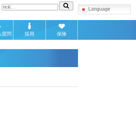
検
Language
索:
る質問
採用
保険