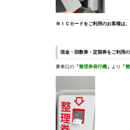
※ＩＣカードをご利用のお客様は、
現金・回数券・定期券をご利用の
乗車口の
「
整理券発行機
」
より
「
整