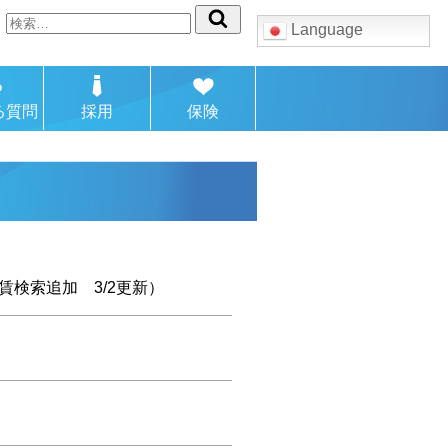
検
Language
索:
る質問
採用
保険
賃検索追加 3/2更新）