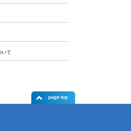
ついて
page top
て