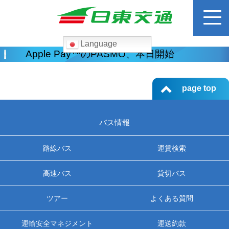
Language
検
Apple Pay™のPASMO、本日開始
索:
ホーム
page top
路線バス
バス情報
運賃検索
路線バス
運賃検索
高速バス
高速バス
貸切バス
ツアー
よくある質問
貸切バス
運輸安全マネジメント
運送約款