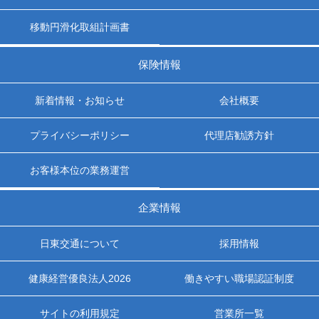
ツアー
移動円滑化取組計画書
よくある質問
保険情報
採用
新着情報・お知らせ
会社概要
保険
プライバシーポリシー
代理店勧誘方針
日東交通について
お客様本位の業務運営
お問い合わせ
企業情報
日東交通について
採用情報
健康経営優良法人2026
働きやすい職場認証制度
サイトの利用規定
営業所一覧