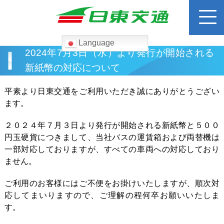
Language
検
2024年7月3日（水）より発行が開始される
索:
新紙幣の対応について
ホーム
平素より日東交通をご利用いただき誠にありがとうござい
ます。
路線バス
２０２４年７月３日より発行が開始される新紙幣と５００
円玉硬貨につきまして、当社バスの運賃箱および両替機は
運賃検索
一部対応しておりますが、すべての車両への対応しており
ません。
高速バス
ご利用のお客様にはご不便をお掛けいたしますが、順次対
応してまいりますので、ご理解の程何卒お願いいたしま
貸切バス
す。