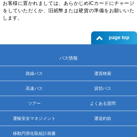
ツアー
お客様に置かれましては、あらかじめICカードにチャージ
をしていただくか、旧紙幣または硬貨の準備をお願いいた
よくある質問
します。
採用
page top
保険
バス情報
日東交通について
路線バス
運賃検索
お問い合わせ
高速バス
貸切バス
ツアー
よくある質問
運輸安全マネジメント
運送約款
移動円滑化取組計画書