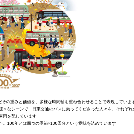
んだその重みと価値を、多様な時間軸を重ね合わせること
で表現していま
様々なシーンで 日東交通のバスに乗ってくださった
人々を、それぞれ
車両を配しています
。100年とは四つの季節×100回分という意味を込めて
います