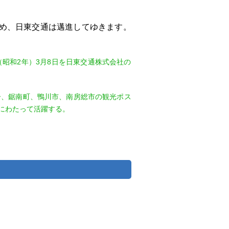
ため、日東交通は邁進してゆきます。
（昭和2年）3月8日を日東交通株式会社の
ー、鋸南町、鴨川市、南房総市の観光ポス
にわたって活躍する。