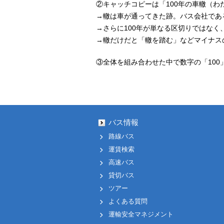
②キャッチコピーは「100年の車轍（わ
→轍は車が通ってきた跡。バス会社であ
→さらに100年が単なる区切りではな
→轍だけだと「轍を踏む」などマイナス
③全体を組み合わせた中で数字の「10
バス情報
路線バス
運賃検索
高速バス
貸切バス
ツアー
よくある質問
運輸安全マネジメント