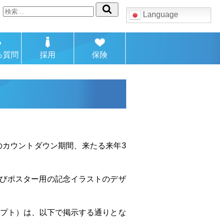
検
Language
索:
る質問
採用
保険
知のカウントダウン期間、来たる来年3
よびポスター用の記念イラストのデザ
セプト）は、以下で掲示する通りとな