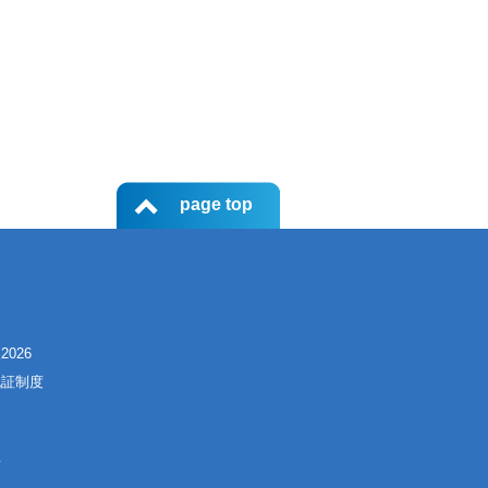
page top
て
026
認証制度
定
画