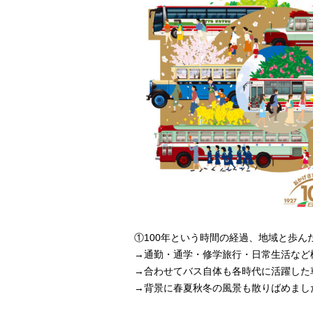
①100年という時間の経過、地域と歩
→通勤・通学・修学旅行・日常生活など
→合わせてバス自体も各時代に活躍した
→背景に春夏秋冬の風景も散りばめました