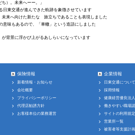
だち）。未来へーー。」
る日東交通が進んできた軌跡を象徴させています
く、未来へ向けた新たな 旅立ちであることも表現しました
の意味もあるので、「車轍」という造語にしました
0」が背景に浮かび上がるあしらいになっています
保険情報
企業情報
新着情報・お知らせ
日東交通につい
会社概要
採用情報
プライバシーポリシー
健康経営優良法人2
代理店勧誘方針
働きやすい職場
お客様本位の業務運営
サイトの利用規
営業所一覧
被害者等支援計