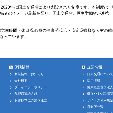
2020年に国土交通省により創設された制度です。本制度は
職者のイメージ刷新を図り、国土交通省、厚生労働省が連携
②労働時間・休日 ③心身の健康 ④安心・安定⑤多様な人材の確
なっています。
保険情報
企業情報
新着情報・お知らせ
日東交通につい
会社概要
採用情報
プライバシーポリシー
健康経営優良法人2
代理店勧誘方針
働きやすい職場
お客様本位の業務運営
サイトの利用規
営業所一覧