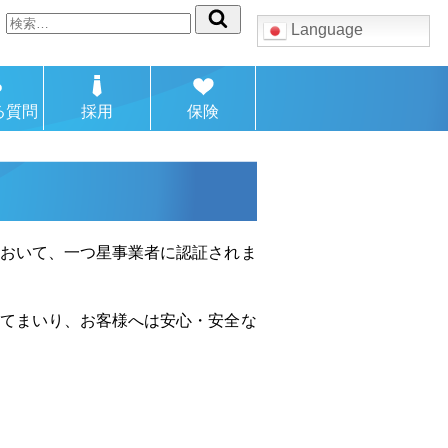
検
Language
索:
る質問
採用
保険
において、一つ星事業者に認証されま
してまいり、お客様へは安心・安全な