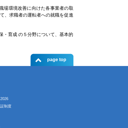
、職場環境改善に向けた各事業者の取
して、求職者の運転者への就職を促進
保・育成 の５分野について、基本的
page top
て
026
認証制度
定