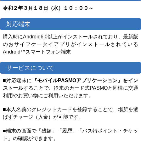
ツアー
令和２年３月１８日（水）１０：００～
よくある質問
対応端末
採用
購入時にAndroid6.0以上がインストールされており、最新版
のおサイフケータイアプリがインストールされている
Android™スマートフォン端末
保険
サービスについて
日東交通について
■対応端末に
『モバイルPASMOアプリケーション』をイン
ストール
することで、従来のカード式PASMOと同様に交通
お問い合わせ
利用やお買い物にご利用いただけます。
■本人名義のクレジットカードを登録することで、場所を選
ばずチャージ（入金）が可能です。
■端末の画面で「残額」「履歴」「バス特ポイント・チケッ
ト」の確認ができます。