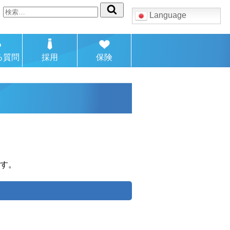
検
Language
索:
る質問
採用
保険
す。