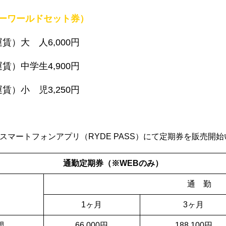
ーワールドセット券）
賃）大 人6,000
円
賃）中学生4,900
円
賃）小 児3,250
円
線のスマートフォンアプリ（RYDE PASS）にて定期券を販売
通勤定期券（※WEBのみ）
通 勤
1ヶ月
3ヶ月
間
66,000円
188,100円