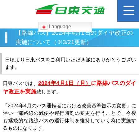
Language
検
【路線バス】2024年4月1日のダイヤ改正の
索:
実施について（※3/21更新）
ホーム
日頃より日東バスをご利用いただき誠にありがとうござい
ます。
路線バス
2024年4月1日（月）
に路線バスのダイ
日東バスでは、
運賃検索
ヤ改正を実施
致します。
高速バス
「2024年4月のバス運転者における改善基準告示の変更」に
伴い一部路線の減便や運行時刻の変更を行うことで、今後
も継続的な路線バスの運行体制を維持していく為に実施す
貸切バス
るものになります。