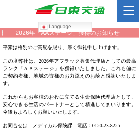
Language
検
2026年「AAステージ」獲得のお知らせ
索:
平素は格別のご高配を賜り、厚く御礼申し上げます。
ホーム
この度弊社は、2026年アフラック募集代理店としての最高
ランク「ＡＡステージ」を獲得いたしました。これも偏に
路線バス
ご契約者様、地域の皆様のお力添えのお蔭と感謝いたしま
す。
運賃検索
これからもお客様のお役に立てる生命保険代理店として、
高速バス
安心できる生活のパートナーとして精進してまいります。
今後もよろしくお願いいたします。
貸切バス
お問合せは メディカル保険課 電話：0120-23-8225