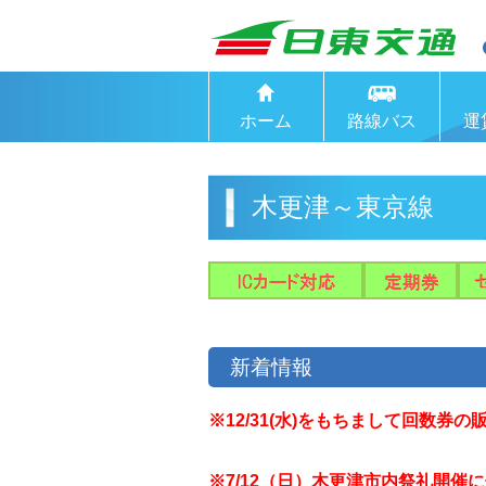
ホーム
路線バス
運
木更津～東京線
新着情報
※12/31(水)をもちまして回数券
※7/12（日）木更津市内祭礼開