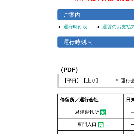
ご案内
運行時刻表
運賃のお支払
運行時刻表
（PDF）
【平日】【上り】 ＊ 運行会
停留所／運行会社
日
君津製鉄所
東門入口