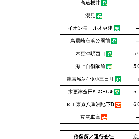
高速桜井
潮見
イオンモール木更津
鳥居崎海浜公園前
木更津駅西口
5:
海上自衛隊前
5:
龍宮城ｽﾊﾟ･ﾎﾃﾙ三日月
木更津金田ﾊﾞｽﾀｰﾐﾅﾙ
5:
ＢＴ東京八重洲地下B
6:
東雲車庫
停留所／運行会社
京