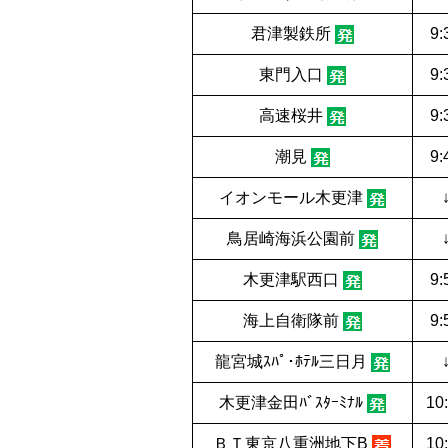
君津製鉄所
9:
東門入口
9:
高速桜井
9:
潮見
9:
イオンモール木更津
鳥居崎海浜公園前
木更津駅西口
9:
海上自衛隊前
9:
龍宮城ｽﾊﾟ･ﾎﾃﾙ三日月
木更津金田ﾊﾞｽﾀｰﾐﾅﾙ
10
ＢＴ東京八重洲地下B
10