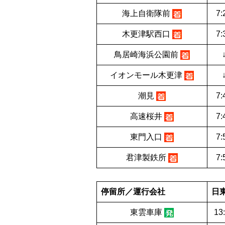
海上自衛隊前
7:
木更津駅西口
7:
鳥居崎海浜公園前
イオンモール木更津
潮見
7:
高速桜井
7:
東門入口
7:
君津製鉄所
7:
停留所／運行会社
日
東雲車庫
13