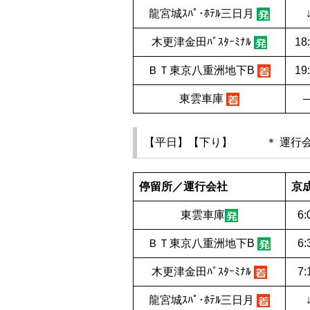
龍宮城ｽﾊﾟ･ﾎﾃﾙ三日月
木更津金田ﾊﾞｽﾀｰﾐﾅﾙ
18
ＢＴ東京八重洲地下B
19
東雲車庫
【平日】【下り】 ＊ 運行会
停留所／運行会社
京
東雲車庫
6:
ＢＴ東京八重洲地下B
6:
木更津金田ﾊﾞｽﾀｰﾐﾅﾙ
7:
龍宮城ｽﾊﾟ･ﾎﾃﾙ三日月