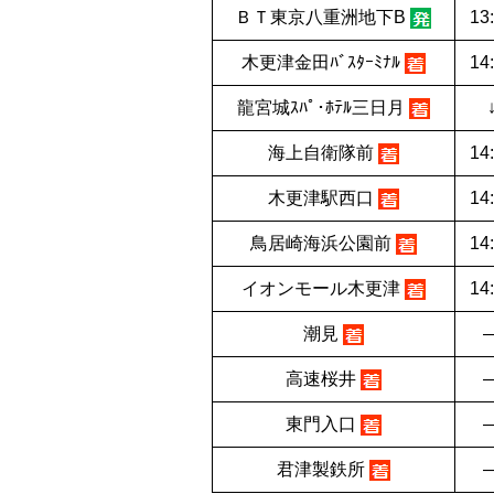
ＢＴ東京八重洲地下B
13
木更津金田ﾊﾞｽﾀｰﾐﾅﾙ
14
龍宮城ｽﾊﾟ･ﾎﾃﾙ三日月
海上自衛隊前
14
木更津駅西口
14
鳥居崎海浜公園前
14
イオンモール木更津
14
潮見
高速桜井
東門入口
君津製鉄所