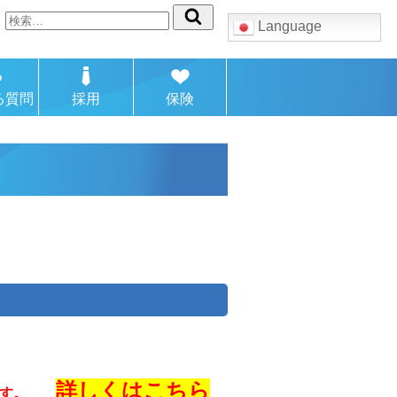
検
Language
索:
る質問
採用
保険
詳しくはこちら
います。