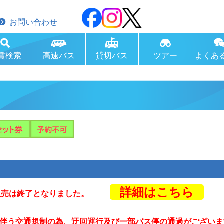
お問い合わせ
賃検索
高速バス
貸切バス
ツアー
よくあ
詳細はこちら
の販売は終了となりました。
催に伴う交通規制の為、迂回運行及び一部バス停の通過がござ