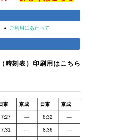
ご利用にあたって
（時刻表）
印刷用はこちら
日東
京成
日東
京成
7:27
―
8:32
―
7:31
―
8:36
―