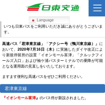
Language
検
索:
いつも日東バスをご利用いただき誠にありがとうございま
す。
ホーム
高速バス「君津東京線」
「
アクシー号（鴨川東京線）」
に
おいて、
2020年7月16日（木）
に実施したダイヤ改正によ
路線バス
り新規停留所の設置「イオンモール富津」「クルックフィ
ールズ入口」および袖ケ浦バスターミナルでの乗降が可能
運賃検索
となる運用面の見直しをいたしております。
ますます便利な高速バスをぜひご利用ください。
高速バス
君津東京線
貸切バス
『
イオンモール富津
』
のバス停が新設されました。