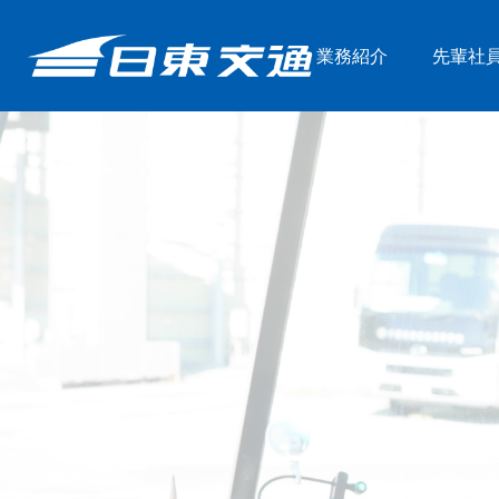
業務紹介
先輩社
運転手
整備士
先輩社員の声
採用フロー
日東交通の強み
募集要項
女性の皆さんへ
よくある質問
コーポレートサイト