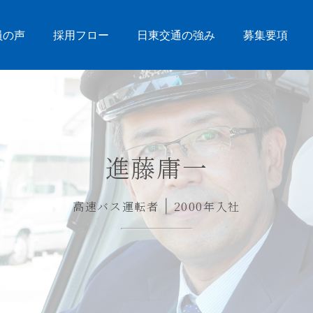
員の声
採用フロー
日東交通の強み
募集要項
進藤庸一
高速バス運転者
2000年入社