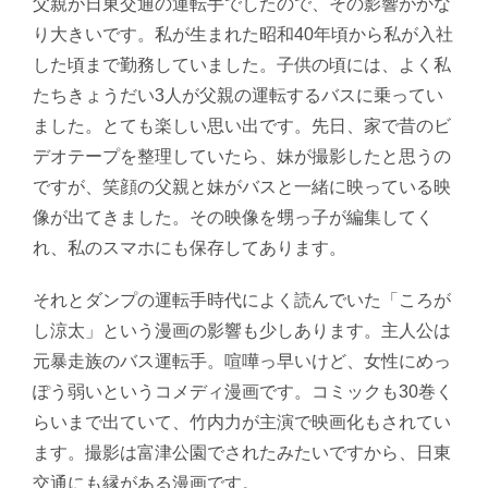
父親が日東交通の運転手でしたので、その影響がかな
り大きいです。私が生まれた昭和40年頃から私が入社
した頃まで勤務していました。子供の頃には、よく私
たちきょうだい3人が父親の運転するバスに乗ってい
ました。とても楽しい思い出です。先日、家で昔のビ
デオテープを整理していたら、妹が撮影したと思うの
ですが、笑顔の父親と妹がバスと一緒に映っている映
像が出てきました。その映像を甥っ子が編集してく
れ、私のスマホにも保存してあります。
それとダンプの運転手時代によく読んでいた「ころが
し涼太」という漫画の影響も少しあります。主人公は
元暴走族のバス運転手。喧嘩っ早いけど、女性にめっ
ぽう弱いというコメディ漫画です。コミックも30巻く
らいまで出ていて、竹内力が主演で映画化もされてい
ます。撮影は富津公園でされたみたいですから、日東
交通にも縁がある漫画です。