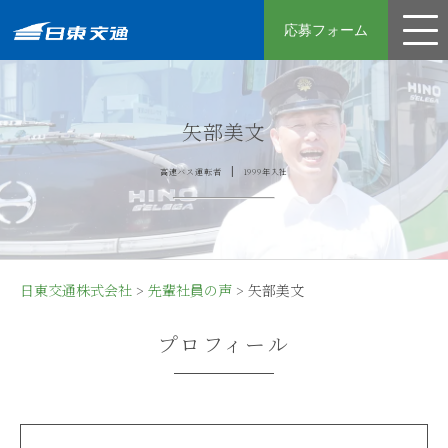
応募フォーム
運転手
矢部美文
整備士
高速バス運転者
1999年入社
先輩社員の声
採用フロー
日東交通の強み
日東交通株式会社
>
先輩社員の声
>
矢部美文
募集要項
プロフィール
女性の皆さんへ
よくある質問
コーポレートサイト