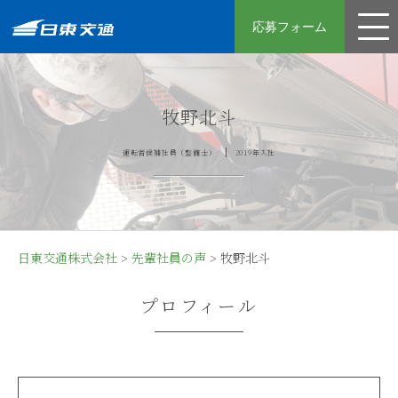
応募フォーム
運転手
牧野北斗
整備士
運転者候補社員（整備士）
2019年入社
先輩社員の声
採用フロー
日東交通の強み
日東交通株式会社
>
先輩社員の声
>
牧野北斗
募集要項
プロフィール
女性の皆さんへ
よくある質問
コーポレートサイト