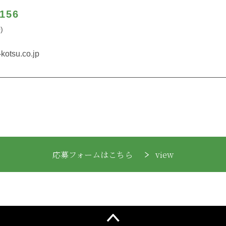
4156
)
kotsu.co.jp
応募フォームはこちら
view