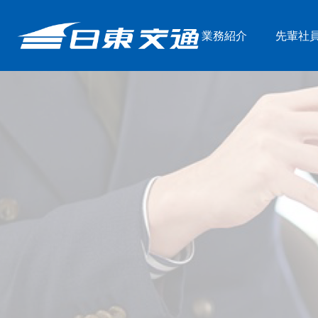
業務紹介
先輩社
運転手
整備士
先輩社員の声
採用フロー
日東交通の強み
募集要項
女性の皆さんへ
よくある質問
コーポレートサイト