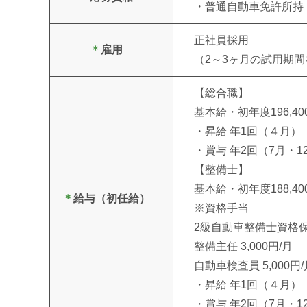
・普通自動車免許所持
正社員採用
＊
雇用
（2～3ヶ月の試用期
【総合職】
基本給・初年度196,4
・昇給 年1回（４月）
・賞与 年2回（7月・1
【整備士】
基本給・初年度188,4
＊
給与（初任給）
※資格手当
2級自動車整備士資格保持
整備主任 3,000円/月
自動車検査員 5,000円/
・昇給 年1回（４月）
・賞与 年2回（7月・1