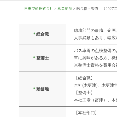
日東交通株式会社
>
募集要項
>
総合職・整備士（2027
総務部門の事務、企画
＊
総合職
人事異動もあり、幅広
バス車両の点検整備の
＊
整備士
車に興味がある方、機
※整備士資格を費用会
【総合職】
本社(木更津)、木更
＊
勤務地
【整備士】
本社工場（富津）、木
【本社部門】