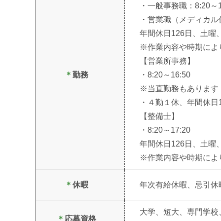
・一般事務職：8:20～17
・営業職（メディカル保険
年間休日126日、土
※作業内容や時期によ
【営業所事務】
＊
勤務
・8:20～16:50
※当直勤務もあります（
・４勤１休、年間休日
【整備士】
・8:20～17:20
年間休日126日、土
※作業内容や時期によ
＊
休暇
年次有給休暇、忌引休
大学、短大、専門学校
＊
応募資格