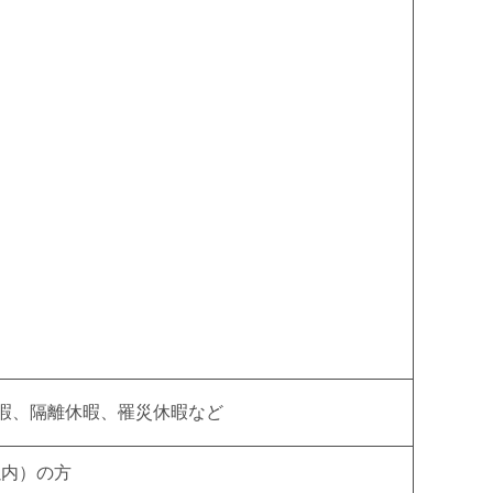
暇、隔離休暇、罹災休暇など
以内）の方